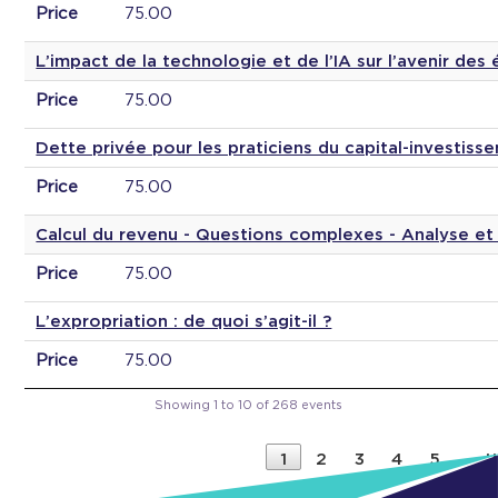
Price
75.00
L’impact de la technologie et de l’IA sur l’avenir des
Price
75.00
Dette privée pour les praticiens du capital-investiss
Price
75.00
Calcul du revenu - Questions complexes - Analyse et 
Price
75.00
L’expropriation : de quoi s’agit-il ?
Price
75.00
Showing 1 to 10 of 268 events
1
2
3
4
5