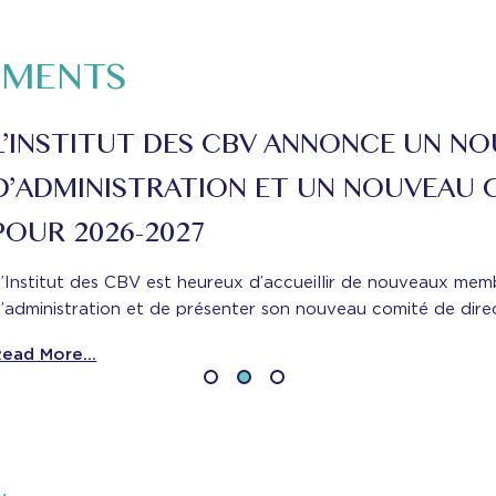
MENTS
FAITS SAILLANTS DE CONNEC
Les 11 et 12 juin, plus de 500 professionnels de l
des CBV à Calgary et en ligne pour CONNECT 202
voici quelques-uns des grands thèmes abordés et
Read More...