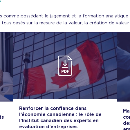
V
s comme possédant le jugement et la formation analytique 
: tous basés sur la mesure de la valeur, la création de valeur
Renforcer la confiance dans
Ma
l’économie canadienne : le rôle de
ts
co
l’Institut canadien des experts en
des
évaluation d’entreprises
am