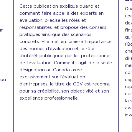
Cette publication explique quand et
Que
comment faire appel à des experts en
une
évaluation, précise les rôles et
dev
responsabilités, et propose des conseils
un
fin
pratiques ainsi que des scénarios
qu’
concrets. Elle met en lumière l’importance
a
(Qd
des normes d’évaluation et le rôle
che
d’intérêt public joué par les professionnels
dir
de l’évaluation. Comme il s’agit de la seule
mem
désignation au Canada axée
com
exclusivement sur l’évaluation
 ou
cap
d’entreprises, le titre de CBV est reconnu
rap
pour sa crédibilité, son objectivité et son
con
excellence professionnelle.
la 
ava
inv