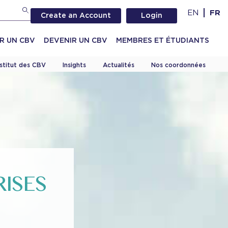
EN
FR
Create an Account
Login
R UN CBV
DEVENIR UN CBV
MEMBRES ET ÉTUDIANTS
nstitut des CBV
Insights
Actualités
Nos coordonnées
RISES