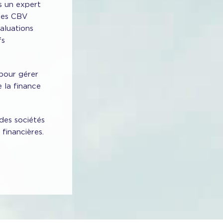
rs un expert
 Les CBV
aluations
fs
 pour gérer
e la finance
 des sociétés
 financières.