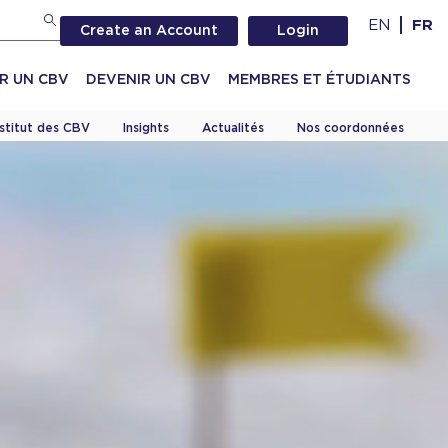
EN
FR
Create an Account
Login
R UN CBV
DEVENIR UN CBV
MEMBRES ET ÉTUDIANTS
nstitut des CBV
Insights
Actualités
Nos coordonnées