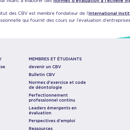
al visant à élaborer des
normes d’évaluation à l’échelle in
titut des CBV est membre fondateur de l’
International Inst
ssionnelle qui fournit des cours sur l’évaluation d’entreprise
V
MEMBRES ET ÉTUDIANTS
ise
devenir un CBV
Bulletin CBV
Normes d’exercice et code
de déontologie
Perfectionnement
professionnel continu
Leaders émergents en
évaluation
Perspectives d’emploi
Ressources