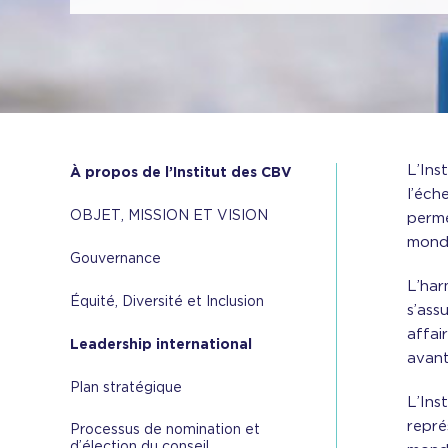
L’Ins
À propos de l’Institut des CBV
l’éch
OBJET, MISSION ET VISION
perme
mondi
Gouvernance
L’har
Équité, Diversité et Inclusion
s’ass
affai
Leadership international
avant
Plan stratégique
L’Ins
repré
Processus de nomination et
d’élection du conseil