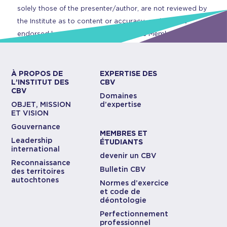
solely those of the presenter/author, are not reviewed by
the Institute as to content or accuracy, and are not
endorsed by CBV Institute or any of its Members.
À PROPOS DE
EXPERTISE DES
L’INSTITUT DES
CBV
CBV
Domaines
OBJET, MISSION
d’expertise
ET VISION
Gouvernance
MEMBRES ET
Leadership
ÉTUDIANTS
international
devenir un CBV
Reconnaissance
Bulletin CBV
des territoires
autochtones
Normes d’exercice
et code de
déontologie
Perfectionnement
professionnel