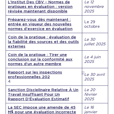
L’Institut Des CBV – Normes de
Le 12
pratiques en évaluation : version
novembre
révisée maintenant disponible
2025
Préparez-vous dès maintenant :
Le 29
entrée en vigueur des nouvelles
octobre
normes d’exercice en évaluation
Coin de la pratique : évaluation de
Le 30
la fiabilité des sources et des outils
juillet 2025
externes
Coin de la pratique : Tirer une
Le 4 juin
conclusion sur la conformité aux
2025
normes d’un autre membre
Rapport sur les inspections
Le 30 avril
professionnelles 202
2025
4
Sanction Disciplinaire Relative À Un
Le 20
Travail Insuffisant Pour Un
février
Rapport D’Évaluation Estimatif
2025
La SEC impose une amende de 45
Le 16
M$ pour une évaluation incorrecte
janvier