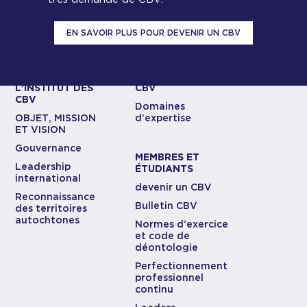
EN SAVOIR PLUS POUR DEVENIR UN CBV
À PROPOS DE
EXPERTISE DES
L’INSTITUT DES
CBV
CBV
Domaines
OBJET, MISSION
d’expertise
ET VISION
Gouvernance
MEMBRES ET
Leadership
ÉTUDIANTS
international
devenir un CBV
Reconnaissance
Bulletin CBV
des territoires
autochtones
Normes d’exercice
et code de
déontologie
Perfectionnement
professionnel
continu