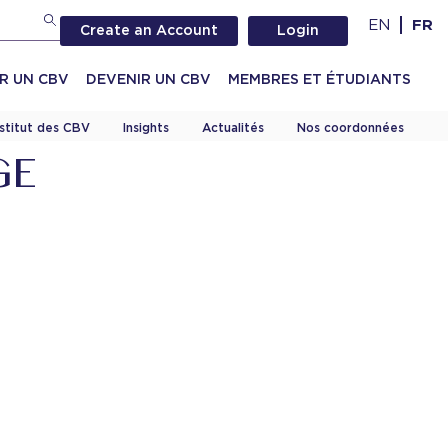
EN
FR
Create an Account
Login
R UN CBV
DEVENIR UN CBV
MEMBRES ET ÉTUDIANTS
nstitut des CBV
Insights
Actualités
Nos coordonnées
GE