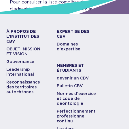
Pour consulter la liste complète du conseil
d’administration 2026-2027,
cliquez ici.
À PROPOS DE
EXPERTISE DES
L’INSTITUT DES
CBV
CBV
Domaines
OBJET, MISSION
d’expertise
ET VISION
Gouvernance
MEMBRES ET
Leadership
ÉTUDIANTS
international
devenir un CBV
Reconnaissance
Bulletin CBV
des territoires
autochtones
Normes d’exercice
et code de
déontologie
Perfectionnement
professionnel
continu
Leaders