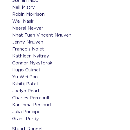
Stefan Mioc
Neil Mistry
Robin Morrison
Waji Nasir
Neeraj Nayyar
Nhat Tuan Vincent Nguyen
Jenny Nguyen
François Nolet
Kathleen Nyitray
Connor Nykyforak
Hugo Ouimet
Yu Wei Pan
Kshitij Patel
Jaclyn Pearl
Charles Perreault
Karishma Persaud
Julia Principe
Grant Purdy
Stuart Randell