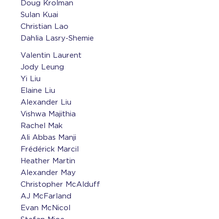
Doug Krolman
Sulan Kuai
Christian Lao
Dahlia Lasry-Shemie
Valentin Laurent
Jody Leung
Yi Liu
Elaine Liu
Alexander Liu
Vishwa Majithia
Rachel Mak
Ali Abbas Manji
Frédérick Marcil
Heather Martin
Alexander May
Christopher McAlduff
AJ McFarland
Evan McNicol