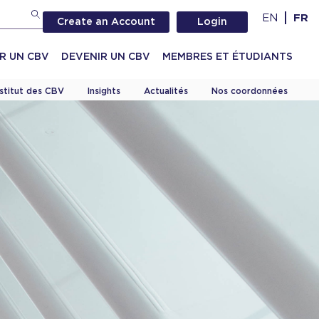
EN
FR
Create an Account
Login
R UN CBV
DEVENIR UN CBV
MEMBRES ET ÉTUDIANTS
nstitut des CBV
Insights
Actualités
Nos coordonnées