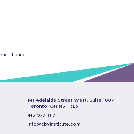
onne chance.
141 Adelaide Street West, Suite 1007
Toronto, ON M5H 3L5
416-977-1117
info@cbvinstitute.com