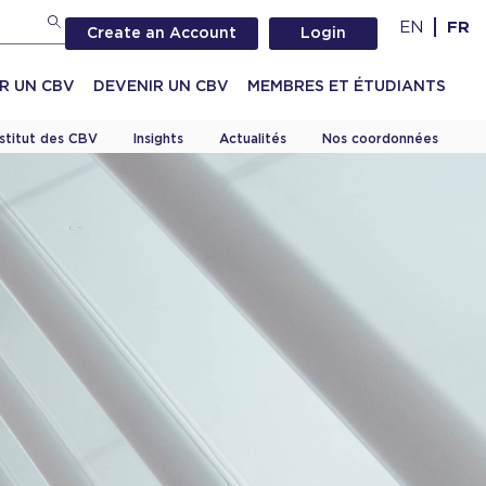
EN
FR
Create an Account
Login
R UN CBV
DEVENIR UN CBV
MEMBRES ET ÉTUDIANTS
nstitut des CBV
Insights
Actualités
Nos coordonnées