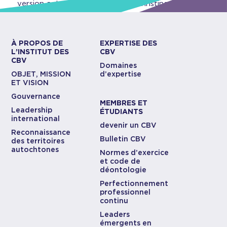
version actuelle de votre CV à Christine Sawchuk.
À PROPOS DE
EXPERTISE DES
L’INSTITUT DES
CBV
CBV
Domaines
OBJET, MISSION
d’expertise
ET VISION
Gouvernance
MEMBRES ET
Leadership
ÉTUDIANTS
international
devenir un CBV
Reconnaissance
Bulletin CBV
des territoires
autochtones
Normes d’exercice
et code de
déontologie
Perfectionnement
professionnel
continu
Leaders
émergents en