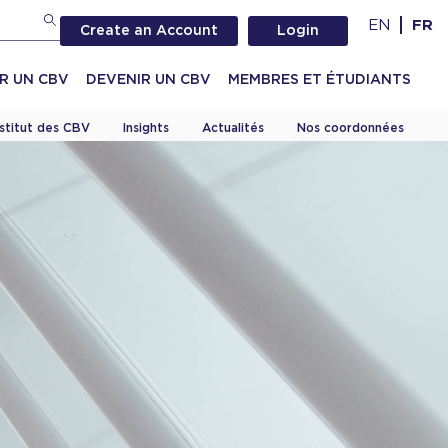
EN
FR
Create an Account
Login
R UN CBV
DEVENIR UN CBV
MEMBRES ET ÉTUDIANTS
nstitut des CBV
Insights
Actualités
Nos coordonnées