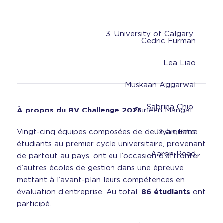
3. University of Calgary
Cedric Furman
Lea Liao
Muskaan Aggarwal
Sabrina Chio
À propos du BV Challenge 2025
Gurleen Mangat
Vingt-cinq équipes composées de deux à quatre
Ryan Enns
étudiants au premier cycle universitaire, provenant
Aaron Read
de partout au pays, ont eu l’occasion d’affronter
d’autres écoles de gestion dans une épreuve
mettant à l’avant-plan leurs compétences en
évaluation d’entreprise. Au total,
86 étudiants
ont
participé.