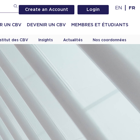
EN
FR
Create an Account
Login
R UN CBV
DEVENIR UN CBV
MEMBRES ET ÉTUDIANTS
nstitut des CBV
Insights
Actualités
Nos coordonnées