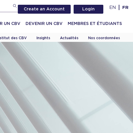
EN
FR
Create an Account
Login
R UN CBV
DEVENIR UN CBV
MEMBRES ET ÉTUDIANTS
nstitut des CBV
Insights
Actualités
Nos coordonnées