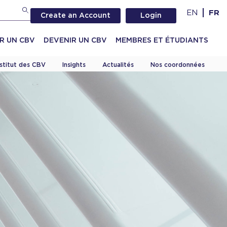
EN
FR
Create an Account
Login
R UN CBV
DEVENIR UN CBV
MEMBRES ET ÉTUDIANTS
nstitut des CBV
Insights
Actualités
Nos coordonnées