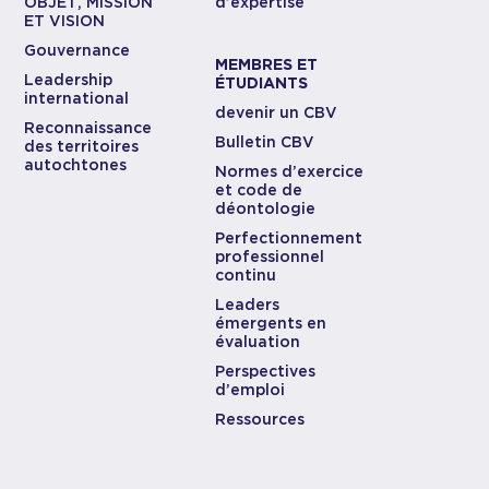
OBJET, MISSION
d’expertise
ET VISION
Gouvernance
MEMBRES ET
Leadership
ÉTUDIANTS
international
devenir un CBV
Reconnaissance
Bulletin CBV
des territoires
autochtones
Normes d’exercice
et code de
déontologie
Perfectionnement
professionnel
continu
Leaders
émergents en
évaluation
Perspectives
d’emploi
Ressources