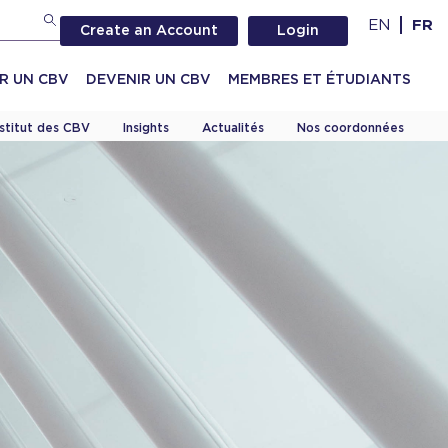
EN
FR
Create an Account
Login
R UN CBV
DEVENIR UN CBV
MEMBRES ET ÉTUDIANTS
nstitut des CBV
Insights
Actualités
Nos coordonnées