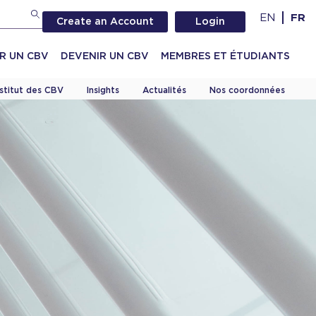
EN
FR
Create an Account
Login
R UN CBV
DEVENIR UN CBV
MEMBRES ET ÉTUDIANTS
nstitut des CBV
Insights
Actualités
Nos coordonnées