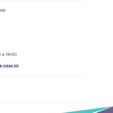
age
0 à 19h30
z-vous ici