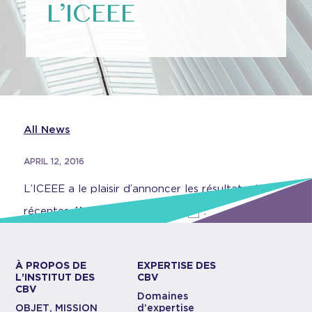
L’ICEEE
All News
APRIL 12, 2016
L’ICEEE a le plaisir d’annoncer les résultats des
récentes
élections régionaux
.
À PROPOS DE
EXPERTISE DES
L’INSTITUT DES
CBV
CBV
Domaines
OBJET, MISSION
d’expertise