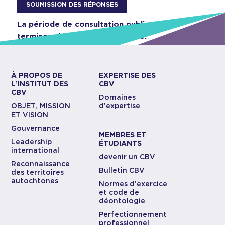
SOUMISSION DES RÉPONSES
La période de consultation publique se
terminera le 12 septembre 2025.
À PROPOS DE
EXPERTISE DES
L’INSTITUT DES
CBV
CBV
Domaines
OBJET, MISSION
d’expertise
ET VISION
Gouvernance
MEMBRES ET
Leadership
ÉTUDIANTS
international
devenir un CBV
Reconnaissance
Bulletin CBV
des territoires
autochtones
Normes d’exercice
et code de
déontologie
Perfectionnement
professionnel