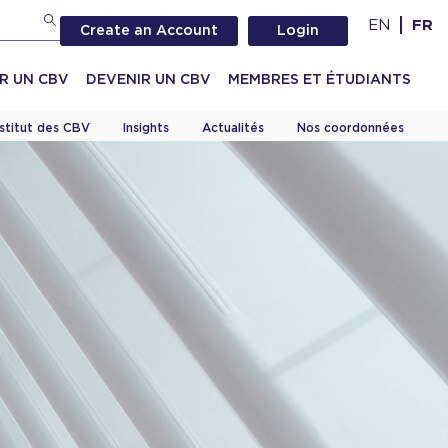
EN
FR
Create an Account
Login
R UN CBV
DEVENIR UN CBV
MEMBRES ET ÉTUDIANTS
nstitut des CBV
Insights
Actualités
Nos coordonnées