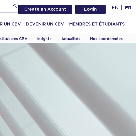
EN
FR
Create an Account
Login
R UN CBV
DEVENIR UN CBV
MEMBRES ET ÉTUDIANTS
nstitut des CBV
Insights
Actualités
Nos coordonnées