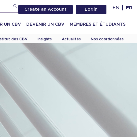
EN
FR
Create an Account
Login
R UN CBV
DEVENIR UN CBV
MEMBRES ET ÉTUDIANTS
nstitut des CBV
Insights
Actualités
Nos coordonnées