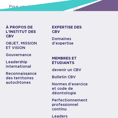
Pour voir le journal,
cliquez ici.
À PROPOS DE
EXPERTISE DES
L’INSTITUT DES
CBV
CBV
Domaines
OBJET, MISSION
d’expertise
ET VISION
Gouvernance
MEMBRES ET
Leadership
ÉTUDIANTS
international
devenir un CBV
Reconnaissance
Bulletin CBV
des territoires
autochtones
Normes d’exercice
et code de
déontologie
Perfectionnement
professionnel
continu
Leaders