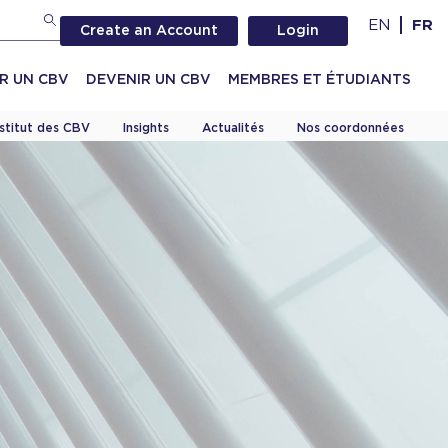
EN
FR
Create an Account
Login
R UN CBV
DEVENIR UN CBV
MEMBRES ET ÉTUDIANTS
nstitut des CBV
Insights
Actualités
Nos coordonnées