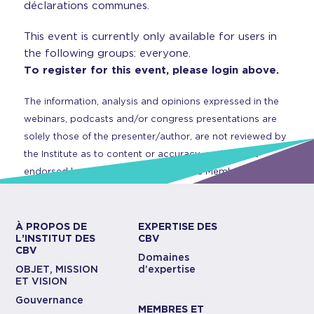
déclarations communes.
This event is currently only available for users in
the following groups: everyone.
To register for this event, please login above.
The information, analysis and opinions expressed in the
webinars, podcasts and/or congress presentations are
solely those of the presenter/author, are not reviewed by
the Institute as to content or accuracy, and are not
endorsed by CBV Institute or any of its Members.
À PROPOS DE
EXPERTISE DES
L’INSTITUT DES
CBV
CBV
Domaines
OBJET, MISSION
d’expertise
ET VISION
Gouvernance
MEMBRES ET