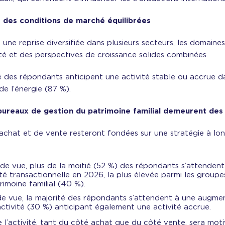
te des conditions de marché équilibrées
e reprise diversifiée dans plusieurs secteurs, les domaines
ité et des perspectives de croissance solides combinées.
é des répondants anticipent une activité stable ou accrue d
de l’énergie (87 %).
s bureaux de gestion du patrimoine familial demeurent de
’achat et de vente resteront fondées sur une stratégie à lo
de vue, plus de la moitié (52 %) des répondants s’attendent
é transactionnelle en 2026, la plus élevée parmi les groupes
imoine familial (40 %).
de vue, la majorité des répondants s’attendent à une augmen
activité (30 %) anticipant également une activité accrue.
 l’activité, tant du côté achat que du côté vente, sera moti