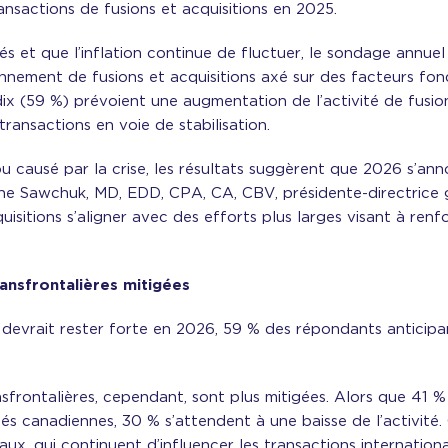
ansactions de fusions et acquisitions en 2025.
s et que l’inflation continue de fluctuer, le sondage annuel 
ironnement de fusions et acquisitions axé sur des facteurs 
ix (59 %) prévoient une augmentation de l’activité de fusio
ransactions en voie de stabilisation.
ou causé par la crise, les résultats suggèrent que 2026 s’
stine Sawchuk, MD, EDD, CPA, CA, CBV, présidente-directrice 
uisitions s’aligner avec des efforts plus larges visant à renf
ansfrontalières mitigées
es devrait rester forte en 2026, 59 % des répondants anticip
ransfrontalières, cependant, sont plus mitigées. Alors que 4
tés canadiennes, 30 % s’attendent à une baisse de l’activité. C
aux, qui continuent d’influencer les transactions internationa