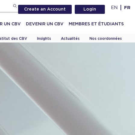
EN
FR
Create an Account
Login
R UN CBV
DEVENIR UN CBV
MEMBRES ET ÉTUDIANTS
nstitut des CBV
Insights
Actualités
Nos coordonnées