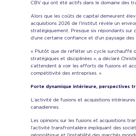
CBV qui ont été actifs dans le domaine des tr
Alors que les coûts de capital demeurent élevé
acquisitions 2026 de l’Institut révèle un env
stratégiquement. Presque six répondants sur d
d’une certaine confiance et d’un paysage des t
« Plutôt que de refléter un cycle surchauffé 
stratégiques et disciplinées », a déclaré Chri
s’attendent à voir les efforts de fusions et acq
compétitivité des entreprises. »
Forte dynamique intérieure, perspectives tr
L’activité de fusions et acquisitions intérieur
canadiennes.
Les opinions sur les fusions et acquisitions t
l’activité transfrontalière impliquant des socié
géopolitique et l’instabilité des marchés mondi