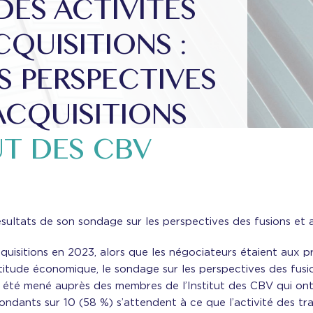
ES ACTIVITÉS
CQUISITIONS :
S PERSPECTIVES
ACQUISITIONS
UT DES CBV
ésultats de son sondage sur les perspectives des fusions et a
acquisitions en 2023, alors que les négociateurs étaient aux p
certitude économique, le sondage sur les perspectives des fus
a été mené auprès des membres de l’Institut des CBV qui ont 
ondants sur 10 (58 %) s’attendent à ce que l’activité des tr