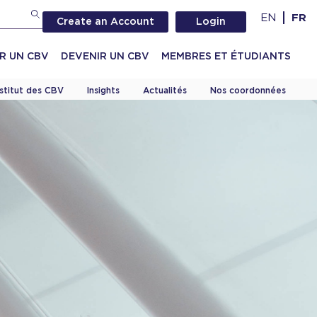
EN
FR
Create an Account
Login
R UN CBV
DEVENIR UN CBV
MEMBRES ET ÉTUDIANTS
nstitut des CBV
Insights
Actualités
Nos coordonnées